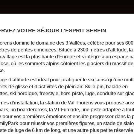
RVEZ VOTRE SÉJOUR L'ESPRIT SEREIN
horens domine le domaine des 3 Vallées, célèbre pour ses 600
tres de pentes enneigées. Située à 2300 mètres d’altitude, la
n-village est la plus haute d’Europe et s’intègre à un espace n
ose, où les sommets alpins côtoient les glaciers du massif de
se.
lage d’altitude est idéal pour pratiquer le ski, ainsi qu’une mul
rts de glisse et d’activités de plein air. Ski alpin, balade en
tes, ski nordique, freestyle, hors-piste, luge, conduite sur gl
mes d’installation, la station de Val Thorens vous propose aus
rk, un boardercross, la VT Fun ride, une piste adaptée à tout
e pour vos premières émotions et ensuite progresser dans la p
ilyPark pour réussir vos premières figures, un stade de slal
ste de luge de 6 km de long, et une autre plus petite réservée