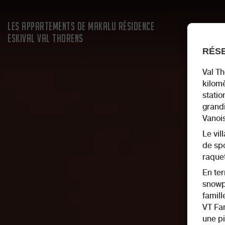
LES APPARTEMENTS DE MAKALU RÉSIDENCE
ESKIVAL VAL THORENS
RÉSE
Val T
kilomè
statio
grandi
Vanoi
Le vil
de spo
raquet
En ter
snowpa
famill
VT Fam
une pi