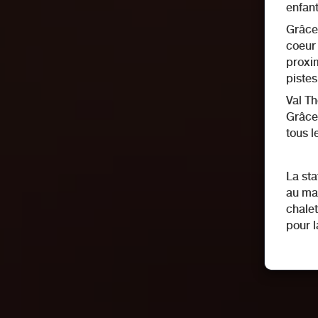
enfan
Grâce 
coeur 
proxim
piste
Val Th
Grâce 
tous l
La sta
au max
chalet
pour l