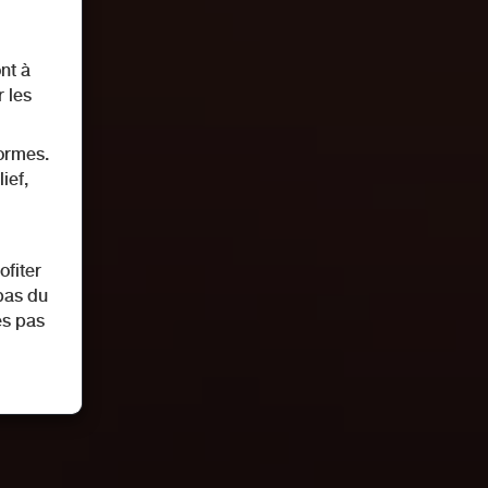
nt à
 les
formes.
ief,
ofiter
bas du
es pas