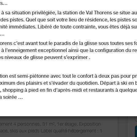
ts…
à sa situation privilégiée, la station de Val Thorens se situe au
des pistes. Quel que soit votre lieu de résidence, les pistes so
ité immédiates. Libéré de toute contrainte, vous êtes déjà sur
s…
ment Eskival
orens c’est avant tout le paradis de la glisse sous toutes ses 
à l’enneigement exceptionnel ainsi que la configuration du rel
es niveaux de glisse peuvent s’exprimer .
73440 Val Thorens
E
tion est semi-piétonne avec tout le confort à deux pas pour pr
4
31
imum des plaisirs et s’évader du quotidien. Départ à ski en 
0
persons
m2
bedroom
, shopping à pied en fin d’après-midi et restaurants à quelqu
2
a soirée …
cabins
ement 4 personnes, 31 m², 1er étage, Exposition
e, skis aux pieds Label qualité hébergement : 1