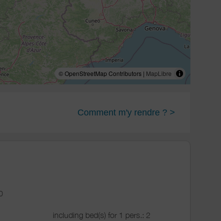
© OpenStreetMap Contributors |
MapLibre
Comment m'y rendre ? >
0
including bed(s) for 1 pers.: 2