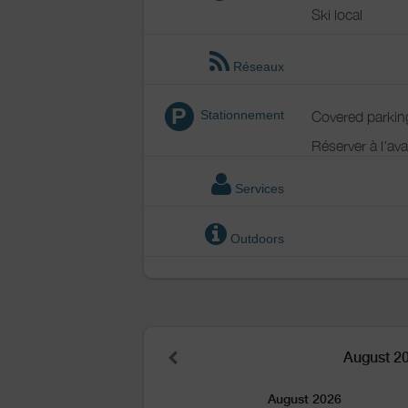
Ski local
Réseaux
P
Stationnement
Covered parkin
Réserver à l'av
Services
Outdoors
August 2
August 2026