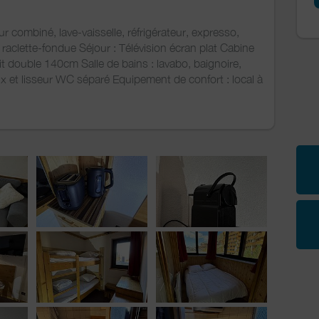
ur combiné, lave-vaisselle, réfrigérateur, expresso,
in, raclette-fondue Séjour : Télévision écran plat Cabine
it double 140cm Salle de bains : lavabo, baignoire,
x et lisseur WC séparé Equipement de confort : local à