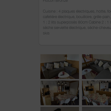
Flocon Bronze
Cuisine : 4 plaques électriques, hotte, fo
cafetière électrique, bouilloire, grille-pa
1 : 2 lits superposés 80cm Cabine 2 : 1 l
sèche serviette électrique, sèche-cheveu
skis