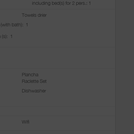
including bed(s) for 2 pers.: 1
Towels drier
 (with bath):
1
 (s):
1
Plancha
Raclette Set
Dishwasher
Wifi