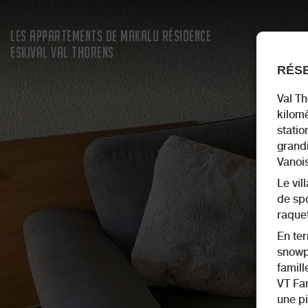
LES APPARTEMENTS DE MAKALU RÉSIDENCE
ESKIVAL VAL THORENS
RÉSE
Val T
kilomè
statio
grandi
Vanoi
Le vil
de spo
raquet
En ter
snowpa
famill
VT Fam
une pi