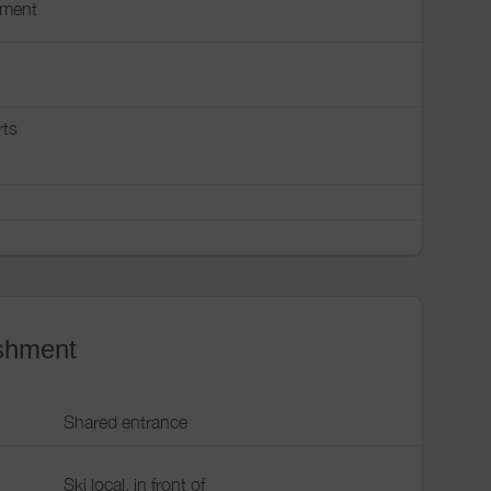
pment
rts
ishment
Shared entrance
Ski local, in front of