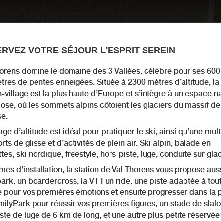
RVEZ VOTRE SÉJOUR L'ESPRIT SEREIN
horens domine le domaine des 3 Vallées, célèbre pour ses 600
tres de pentes enneigées. Située à 2300 mètres d’altitude, la
n-village est la plus haute d’Europe et s’intègre à un espace n
ose, où les sommets alpins côtoient les glaciers du massif de
se.
lage d’altitude est idéal pour pratiquer le ski, ainsi qu’une mul
rts de glisse et d’activités de plein air. Ski alpin, balade en
tes, ski nordique, freestyle, hors-piste, luge, conduite sur gl
mes d’installation, la station de Val Thorens vous propose aus
rk, un boardercross, la VT Fun ride, une piste adaptée à tout
e pour vos premières émotions et ensuite progresser dans la p
ilyPark pour réussir vos premières figures, un stade de slal
ste de luge de 6 km de long, et une autre plus petite réservée